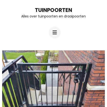
Ga
TUINPOORTEN
naar
Alles over tuinpoorten en draaipoorten
inhoud
(Druk
enter)