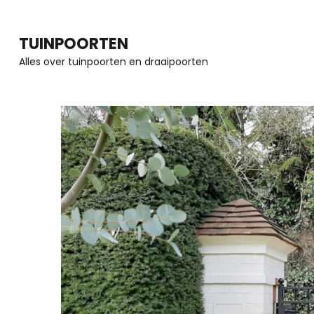
Ga
naar
TUINPOORTEN
inhoud
Alles over tuinpoorten en draaipoorten
(Druk
enter)