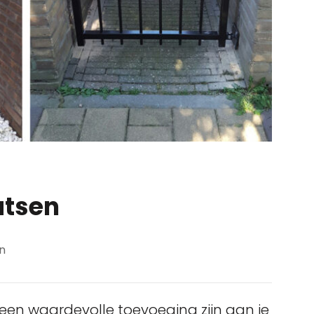
atsen
n
een waardevolle toevoeging zijn aan je