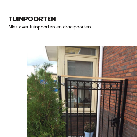
Ga
naar
TUINPOORTEN
inhoud
Alles over tuinpoorten en draaipoorten
(Druk
enter)