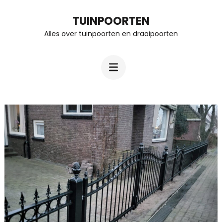
Ga
TUINPOORTEN
naar
Alles over tuinpoorten en draaipoorten
inhoud
(Druk
enter)