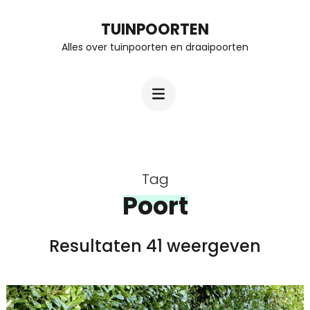
Ga
TUINPOORTEN
naar
Alles over tuinpoorten en draaipoorten
inhoud
(Druk
enter)
Tag
Poort
Resultaten 41 weergeven