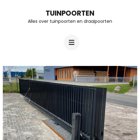
Ga
TUINPOORTEN
naar
Alles over tuinpoorten en draaipoorten
inhoud
(Druk
enter)