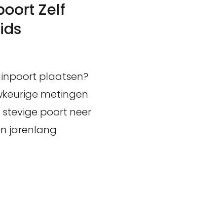
oort Zelf
ids
uinpoort plaatsen?
uwkeurige metingen
 stevige poort neer
en jarenlang