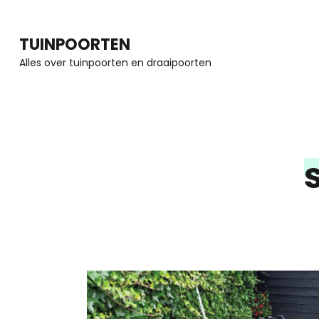
Ga
naar
TUINPOORTEN
inhoud
Alles over tuinpoorten en draaipoorten
(Druk
enter)