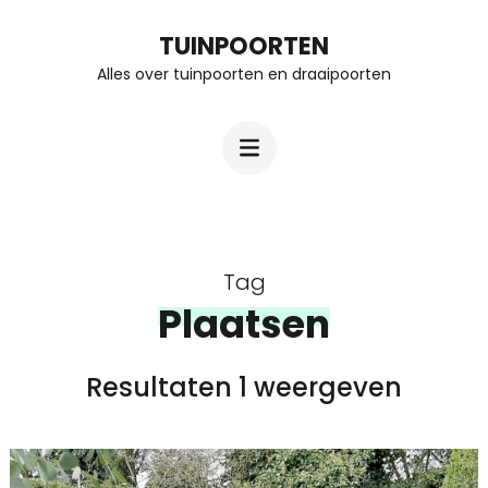
Ga
TUINPOORTEN
naar
Alles over tuinpoorten en draaipoorten
inhoud
(Druk
enter)
Tag
Plaatsen
Resultaten 1 weergeven