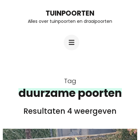
Ga
TUINPOORTEN
naar
Alles over tuinpoorten en draaipoorten
inhoud
(Druk
enter)
Tag
duurzame poorten
Resultaten 4 weergeven