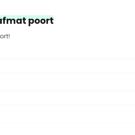
afmat poort
rt!