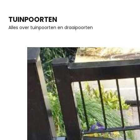
Ga
naar
TUINPOORTEN
inhoud
Alles over tuinpoorten en draaipoorten
(Druk
enter)