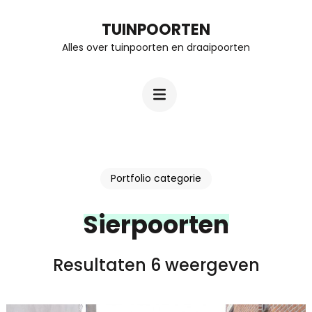
Ga
TUINPOORTEN
naar
Alles over tuinpoorten en draaipoorten
inhoud
(Druk
enter)
Portfolio categorie
Sierpoorten
Resultaten 6 weergeven